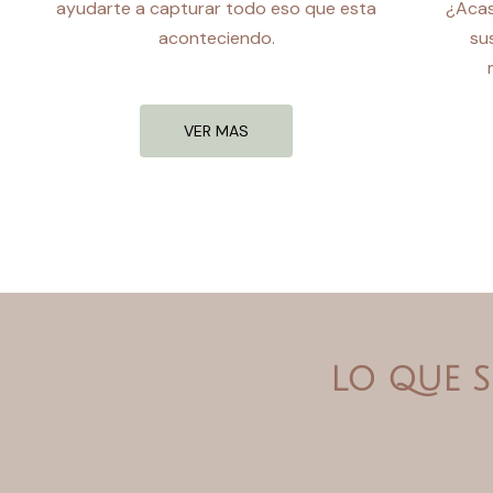
ayudarte a capturar todo eso que esta
¿Acas
aconteciendo.
su
VER MAS
LO QUE S