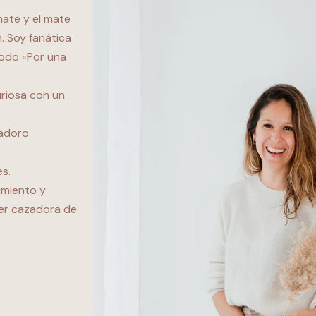
ate y el mate
. Soy fanática
todo «Por una
uriosa con un
 adoro
es.
imiento y
ser cazadora de