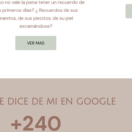
o no vale la pena tener un recuerdo de
s primeros días? ¿ Recuerdos de sus
manitos, de sus piecitos, de su piel
escamándose?
VER MAS
E DICE DE MI EN GOOGLE
+
240